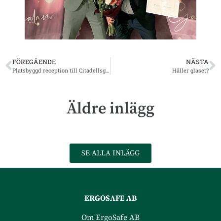
FÖREGÅENDE
NÄSTA
Platsbyggd reception till Citadellsgymansiet
Håller glaset?
Äldre inlägg
SE ALLA INLÄGG
ERGOSAFE AB
Om ErgoSafe AB