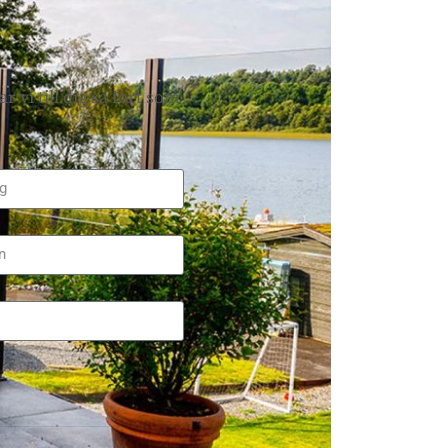
.
 vi till dig så fort som