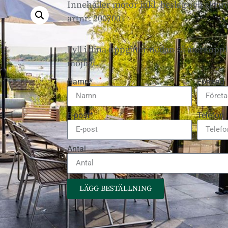
Innehåller motor inkl. beslag och skruv
artnr: 2007001
Fyll i dina uppgifter nedan så återkopplar
möjligt.
Namn*
Företag
E-post*
Telefon
Antal
LÄGG BESTÄLLNING