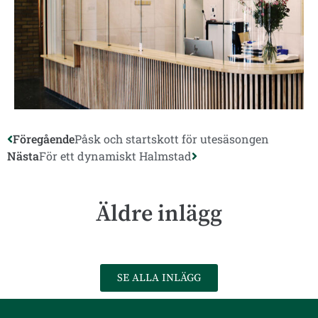
Föregående
Påsk och startskott för utesäsongen
Nästa
För ett dynamiskt Halmstad
Äldre inlägg
SE ALLA INLÄGG