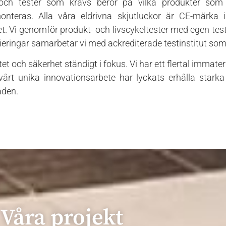
 och tester som krävs beror på vilka produkter som
onteras. Alla våra eldrivna skjutluckor är CE-märka 
t. Vi genomför produkt- och livscykeltester med egen test
fieringar samarbetar vi med ackrediterade testinstitut som
tet och säkerhet ständigt i fokus. Vi har ett flertal immateri
årt unika innovationsarbete har lyckats erhålla stark
aden.
Våra projekt