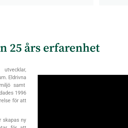
n 25 års erfarenhet
utvecklar,
ium. Eldrivna
 miljö samt
ildades 1996
else för att
r skapas ny
tar för att