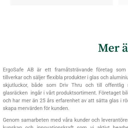
Mer ä
ErgoSafe AB är ett framåtsträvande företag som 
tillverkar och säljer flexibla produkter i glas och alumin
skjutluckor, både som Driv Thru och till offentlig
glasräcken ingår i vårt produktsortiment. Företaget b
och har mer än 25 års erfarenhet av att sätta glas i rör
skapa mervärden för kunden.
Genom samarbeten med våra kunder och leverantöre
kunskap och innovationskraft som vi aktivt bearbe