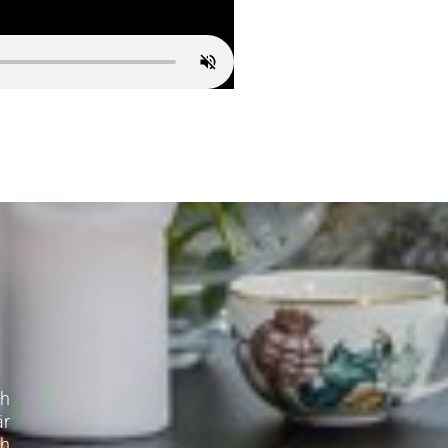
ch
är
ch