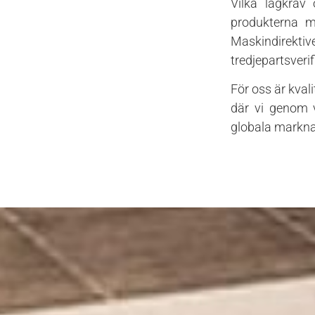
Vilka lagkrav
produkterna m
Maskindirektive
tredjepartsveri
För oss är kvali
där vi genom v
globala markn