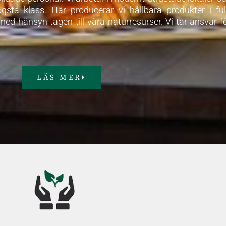
sta klass. Här producerar vi hållbara produkter i ful
ed hänsyn tagen till våra naturresurser. Vi tar ansvar f
LÄS MER