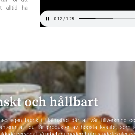
t alltid ha
skt och hållbart
ed egen fabrik i Halmstad där all vår tillverkning o
ranterar att du får produkter av högsta kvalitet som 
bildade personal. Vi arbetar i modernt utrustade lokaler o