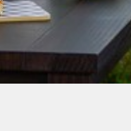
lt
ör