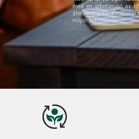
med en arbetsmiljö av hög
återvinningsbara material m
miljön och människan.