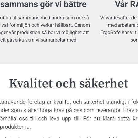
llsammans gör vi bättre
Vår R
l jobba tillsammans med andra som också
Vi värdesätter del
a val för miljön och verkar hållbart. Genom
medarbetare b
 äger vår produktion så har vi möjlighet att
ErgoSafe har vi 
elt påverka vem vi samarbetar med.
som
Kvalitet och säkerhet
strävande företag är kvalitet och säkerhet ständigt i fo
kunder som ställer höga krav på oss som leverantör. Krav
förhålla oss till och leva upp till. För att klara detta k
v produkterna.