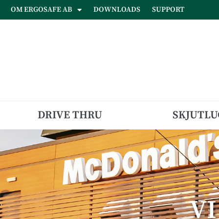
OM ERGOSAFE AB
DOWNLOADS
SUPPORT
DRIVE THRU
SKJUTLU
V