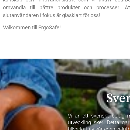
omvandla till bättre produkter och processer. At
slutanvändaren i fokus är glasklart för oss!
Välkommen till ErgoSafe!
Sven
Vi är ett svenskt bolag m
utveckling sker. Detta ga
tillverkat av vår egen välut