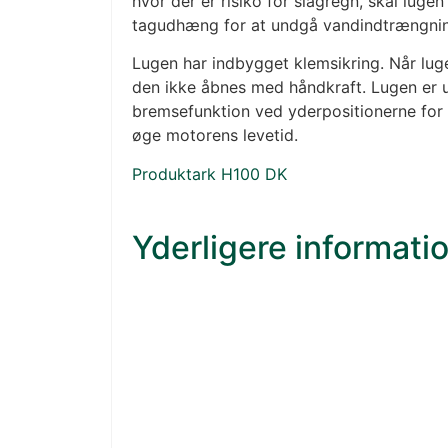
hvor der er risiko for slagregn, skal luge
tagudhæng for at undgå vandindtrængni
Lugen har indbygget klemsikring. Når luge
den ikke åbnes med håndkraft. Lugen er 
bremsefunktion ved yderpositionerne for 
øge motorens levetid.
Produktark H100 DK
Yderligere informati