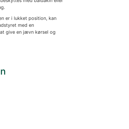
n beskyttes med baldakin eller
ng.
n er i lukket position, kan
udstyret med en
at give en jævn kørsel og
on