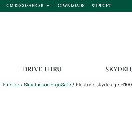
OM ERGOSAFE AB
DOWNLOADS
SUPPORT
DRIVE THRU
SKYDEL
Forside
/
Skjutluckor ErgoSafe
/ Elektrisk skydeluge H100